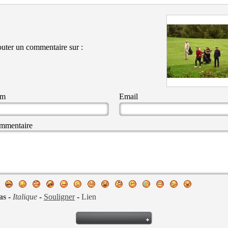
uter un commentaire sur :
om
Email
mmentaire
as
-
Italique
-
Souligner
-
Lien